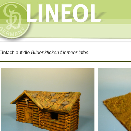
Einfach auf die
Bilder klicken für
mehr Infos
.