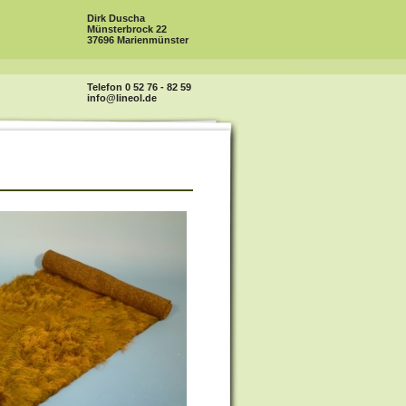
Dirk Duscha
Münsterbrock 22
37696 Marienmünster
Telefon 0 52 76 - 82 59
info@lineol.de