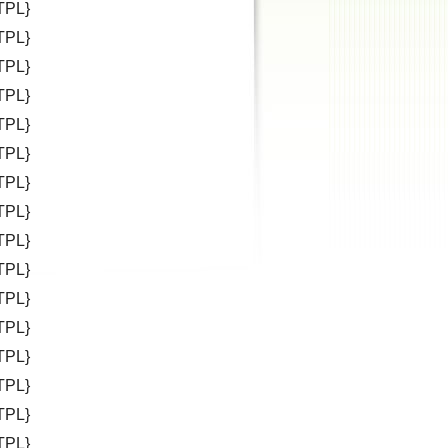
TPL}
TPL}
TPL}
TPL}
TPL}
TPL}
TPL}
TPL}
TPL}
TPL}
TPL}
TPL}
TPL}
TPL}
TPL}
TPL}